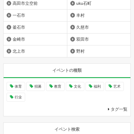
高田市立空前
uku石町
一石市
丰村
釜石市
久慈市
金崎市
双田市
北上市
野村
イベントの種類
体育
招募
教育
文化
福利
艺术
行业
タグ一覧
イベント検索