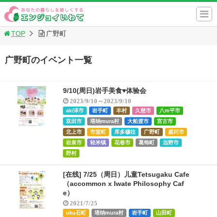
TOP
广野町
广野町のイベント一覧
9/10(周日)岩手美食♥体验会
2023/9/10～2023/9/10
aki泽市
岩手町
丰村
久慈市
八m平市
双田市
塔纳mura村
大船渡市
宫古市
北上市
市堂町
库多穆拉
广野町
盛冈市
岩泉市
轻米镇
花卷市
葛饰町
远野市
野村
[在线] 7/25（周日）儿童Tetsugaku Cafe
（accommon x Iwate Philosophy Caf
e）
2021/7/25
uku石町
塔纳mura村
岩手町
山田町