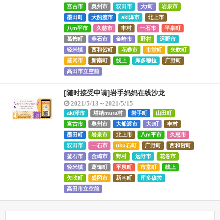
宫古市
奥州市
双田市
大t町
岩泉市
墨田町
大船渡市
aki泽市
北上市
八m平市
久慈市
丰村
一石市
平泉町
葛饰町
釜石市
金崎市
野村
远野市
轻米镇
西和贺町
花卷市
市堂町
矢吹町
盛冈市
新南町
线上
库多穆拉
广野町
高田市立空前
[随时接受申请]岩手妈妈在线沙龙
2021/5/13～2021/5/15
aki泽市
塔纳mura村
岩手町
山田町
宫古市
奥州市
大船渡市
大t町
丰村
墨田町
岩泉市
北上市
八m平市
久慈市
双田市
一石市
uku石町
广野町
西和贺町
釜石市
金崎市
野村
远野市
花卷市
轻米镇
葛饰町
平泉町
市堂町
线上
矢吹町
盛冈市
新南町
库多穆拉
高田市立空前