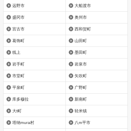
远野市
大船渡市
盛冈市
奥州市
宫古市
西和贺町
葛饰町
山田町
线上
墨田町
岩手町
岩泉市
市堂町
矢吹町
平泉町
广野町
库多穆拉
新南町
大t町
轻米镇
塔纳mura村
八m平市