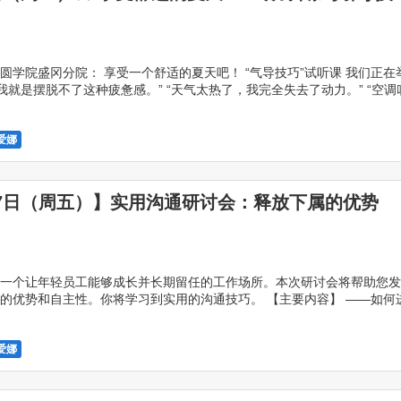
圆学院盛冈分院： 享受一个舒适的夏天吧！ “气导技巧”试听课 我们正在
“我就是摆脱不了这种疲惫感。” “天气太热了，我完全失去了动力。” “空调
昏昏欲睡。” 你从来没遇到过这种情 […]
1
爱娜
17日（周五）】实用沟通研讨会：释放下属的优势
一个让年轻员工能够成长并长期留任的工作场所。本次研讨会将帮助您发
的优势和自主性。你将学习到实用的沟通技巧。 【主要内容】 ——如何
通 教练技巧包括认可、积极倾听和提问。 R […]
7
爱娜