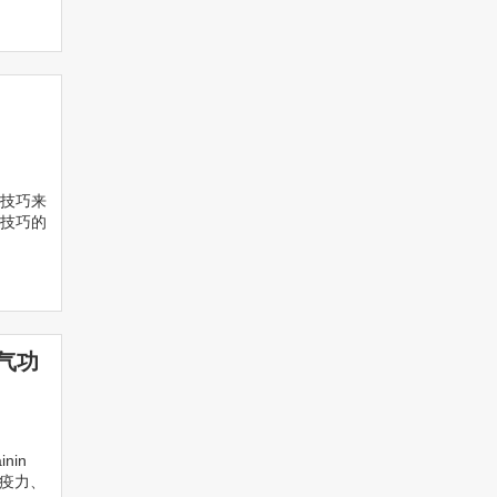
技巧来
技巧的
！气功
nin
免疫力、