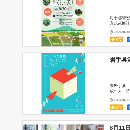
对于那些想
方式或搬迁
盛冈市的 Kio
2026/8/3
盛冈市
岩手县
来岩手县工
成年人，旨
的“岩手县
2026/8/1
盛冈市
8月1