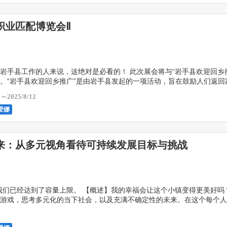
职业匹配博览会Ⅱ
岩手县工作的人来说，这绝对是必看的！ 此次展会将与“岩手县欢迎回乡
。“岩手县欢迎回乡推广”是由岩手县发起的一项活动，旨在鼓励人们返回
内企业牵线搭桥，并鼓励人们在岩手县定居。此次 […]
1～2025/8/12
爱娜
来：从多元视角看待可持续发展目标与挑战
我们已经达到了容量上限。 【概述】我的幸福会让这个小镇变得更美好吗
游戏，思考多元化的当下社会，以及充满不确定性的未来。在这个每个人
视觉、听觉、年龄都交织在一起的小世界里，加深理解， […]
3