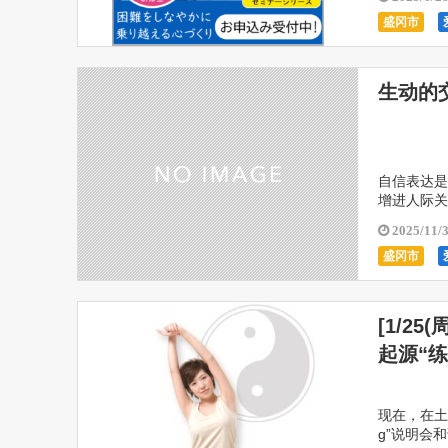
盛冈市
生动的
自信表达是
增进人际关
通俗易懂的
2025/11/
盛冈市
[1/2
起源“
现在，在土池
g”说明会