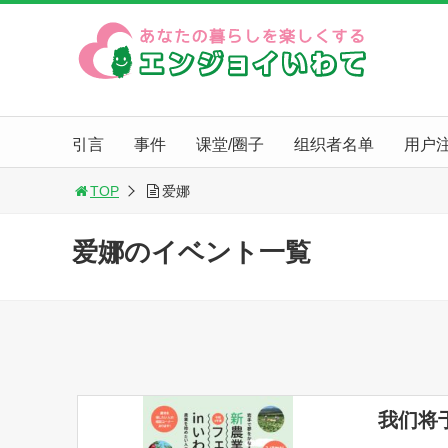
引言
事件
课堂/圈子
组织者名单
用户
TOP
爱娜
爱娜のイベント一覧
我们将于