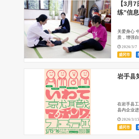
【3月
练”信
关爱身心 
质，增强自
改善运气、
2026/3/7
盛冈市
岩手县
在岩手县工
县内企业进
行。 除了
2026/3/1
盛冈市