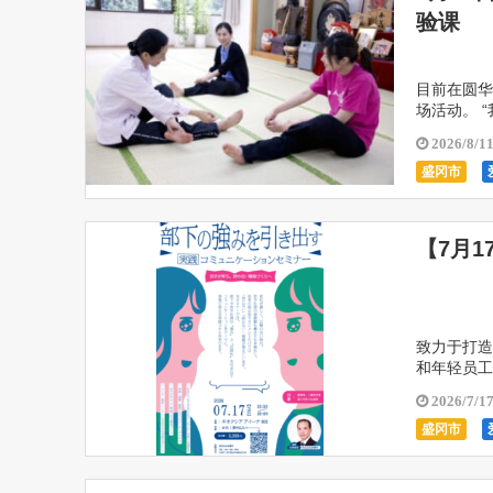
验课
目前在圆华
场活动。 
浑身冰冷，
2026/8/1
盛冈市
【7月
致力于打造
和年轻员工
免误解的沟
2026/7/1
盛冈市