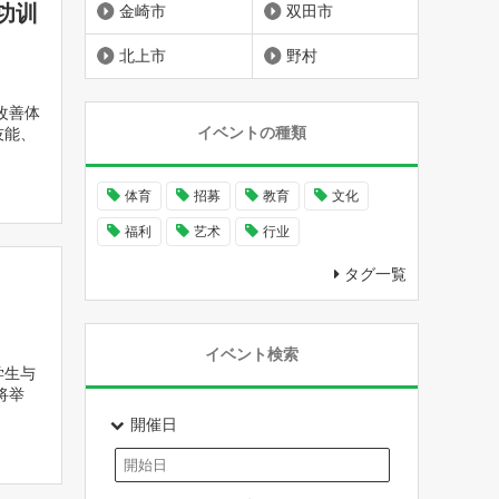
功训
金崎市
双田市
北上市
野村
改善体
イベントの種類
技能、
体育
招募
教育
文化
福利
艺术
行业
タグ一覧
イベント検索
学生与
将举
開催日