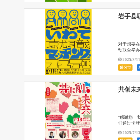
岩手县
对于想要在
动联合举办
为学生与县
2025/8/1
盛冈市
共创未
*感谢您，
们通过卡牌
言、性格、
2025/7/1