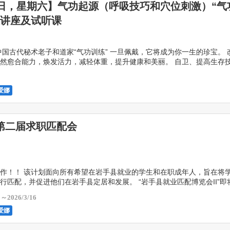
7日，星期六】气功起源（呼吸技巧和穴位刺激）“气
息讲座及试听课
中国古代秘术老子和道家“气功训练” 一旦佩戴，它将成为你一生的珍宝。 
然愈合能力，焕发活力，减轻体重，提升健康和美丽。 自卫、提高生存
增加财富 提高沟通技巧，缓解压力 强烈推荐给 […]
爱娜
第二届求职匹配会
作！！ 该计划面向所有希望在岩手县就业的学生和在职成年人，旨在将
行匹配，并促进他们在岩手县定居和发展。 “岩手县就业匹配博览会II”即
计划在岩手县设立办事处并提供全职员工（正式员工 […]
5～2026/3/16
爱娜