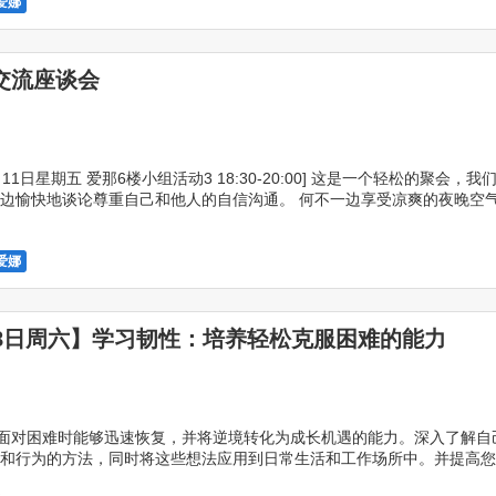
爱娜
交流座谈会
7月11日星期五 爱那6楼小组活动3 18:30-20:00] 这是一个轻松的聚会，
边愉快地谈论尊重自己和他人的自信沟通。 何不一边享受凉爽的夜晚空
？
1
爱娜
28日周六】学习韧性：培养轻松克服困难的能力
指面对困难时能够迅速恢复，并将逆境转化为成长机遇的能力。深入了解自
和行为的方法，同时将这些想法应用到日常生活和工作场所中。并提高您
什么是韧性？ 2.自我理解3.自我效能4.转换思 […]
8