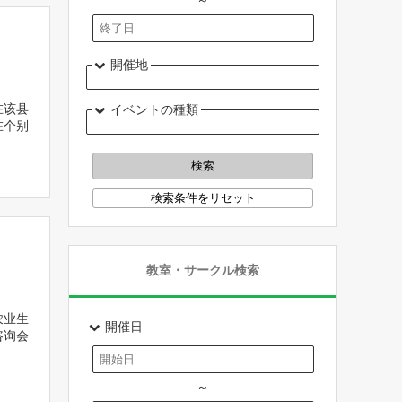
～
開催地
在该县
イベントの種類
在个别
教室・サークル検索
农业生
開催日
咨询会
～