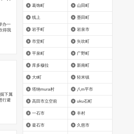
葛饰町
山田町
线上
墨田町
举办一
岩手町
岩泉市
吹得我
市堂町
矢吹町
平泉町
广野町
库多穆拉
新南町
大t町
轻米镇
塔纳mura村
八m平市
掘下属
进行避
高田市立空前
uku石町
一石市
丰村
釜石市
久慈市