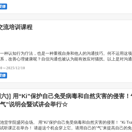
爱娜
交流培训课程
一种认知行为疗法，也是一种重视自身和他人的沟通技巧。何不运用这项
系，改善心理健康呢？自信沟通也被认为能有效应对骚扰。以上是对沟通
解释。 11月16日星期日举行的培训课程的录像已存 […]
30～2025/12/10
爱娜
5(周六)] 用“Ki”保护自己免受病毒和自然灾害的侵害
练气”说明会暨试讲会举行☆
堂学院盛冈会场。 用“Ki”保护自己免受病毒和自然灾害的侵害！ “Ki Trai
和试听课正在举办！ 请趁这个机会穿上它。请用自己的“气”来提高自己的