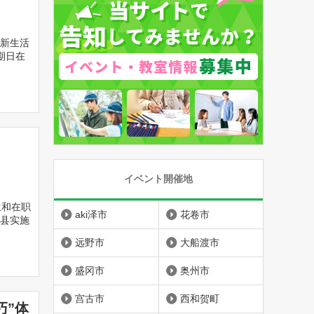
新生活
期日在
イベント開催地
生和在职
aki泽市
花卷市
县实施
远野市
大船渡市
盛冈市
奥州市
宫古市
西和贺町
巧”体