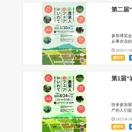
第二届
参加博览会
从事农业的
咨询环节中
2026/1/1
盛冈市
第1届“
快来参加展
产的人们提
上，由县内
2025/8/2
盛冈市