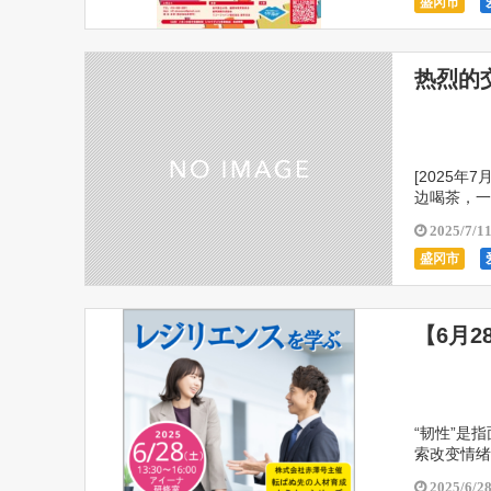
盛冈市
热烈的
[2025年
边喝茶，一
边去看看呢
2025/7/1
盛冈市
【6月
“韧性”是
索改变情绪
能。内容1.
2025/6/2