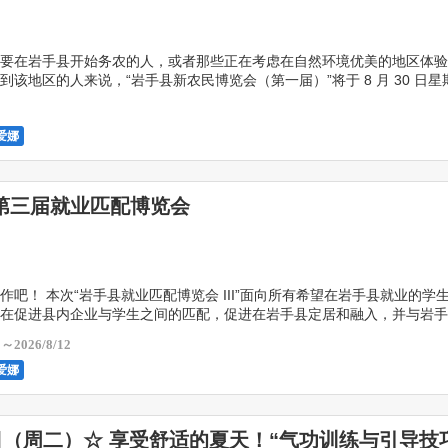
要在岩手县开始务农的人，或者那些正在考虑在自然环境优美的地区体验
到该地区的人来说，“岩手县新农民博览会（第一届）”将于 8 月 30 日星
xia Aiina 举行！ 当天， […]
0
爱娜
第三届就业匹配博览会
作吧！ 本次“岩手县就业匹配博览会 III”面向所有希望在岩手县就业的学
在促进县内企业与学生之间的匹配，促进在岩手县定居和融入，并与岩手
欢迎回乡推广活动”合作，鼓励人们返回岩手 […]
1～2026/8/12
爱娜
1日（周二）☆ 享受舒适的夏天！“气功训练与引导技