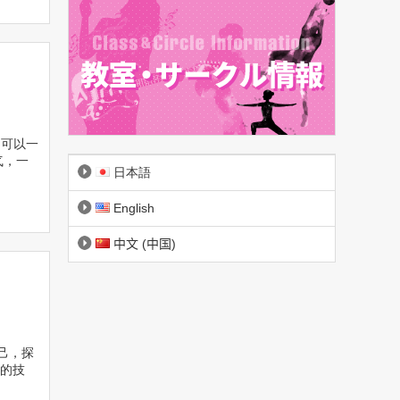
我们可以一
气，一
日本語
English
中文 (中国)
己，探
的技