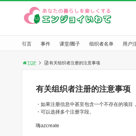
引言
事件
课堂/圈子
组织者名单
用户
TOP
有关组织者注册的注意事项
有关组织者注册的注意事项
・如果注册信息中甚至包含一个不存在的项目
・可以选择多个注册字段。
嗨azcreate