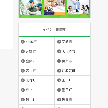
イベント開催地
aki泽市
花卷市
远野市
大船渡市
盛冈市
奥州市
宫古市
西和贺町
葛饰町
山田町
线上
墨田町
岩手町
岩泉市