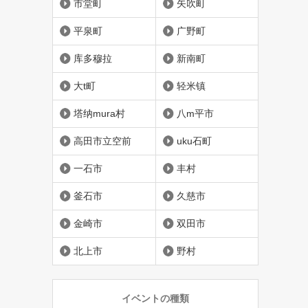
市堂町
矢吹町
平泉町
广野町
库多穆拉
新南町
大t町
轻米镇
塔纳mura村
八m平市
高田市立空前
uku石町
一石市
丰村
釜石市
久慈市
金崎市
双田市
北上市
野村
イベントの種類