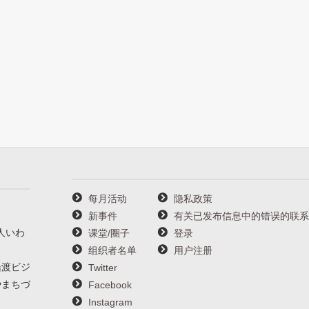
每月活动
隐私政策
新事件
有关已发布信息中的错误的联系
人いわ
课堂/圈子
登录
组织者名单
用户注册
船渡ビジ
Twitter
やまちづ
Facebook
Instagram