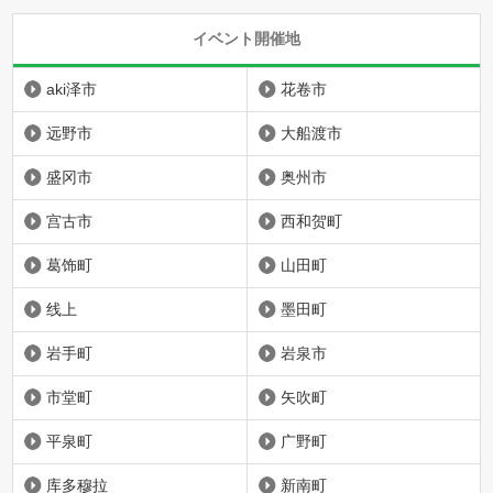
イベント開催地
aki泽市
花卷市
远野市
大船渡市
盛冈市
奥州市
宫古市
西和贺町
葛饰町
山田町
线上
墨田町
岩手町
岩泉市
市堂町
矢吹町
平泉町
广野町
库多穆拉
新南町