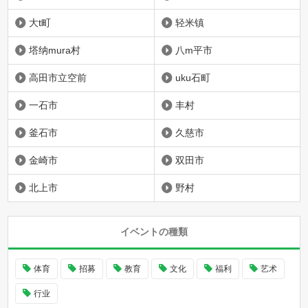
大t町
轻米镇
塔纳mura村
八m平市
高田市立空前
uku石町
一石市
丰村
釜石市
久慈市
金崎市
双田市
北上市
野村
イベントの種類
体育
招募
教育
文化
福利
艺术
行业