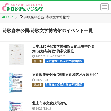
TOP
诗歌森林公园/诗歌文学博物馆
诗歌森林公园/诗歌文学博物馆のイベント一覧
日本现代诗歌文学博物馆目前正在举办名
为“宠物与诗歌”的常设展览
2025/3/11～2026/3/8
北上市
诗歌森林公园/诗歌文学博物馆
文化政策研讨会“利用文化和艺术发展社区”
2022/9/3
北上市
诗歌森林公园/诗歌文学博物馆
北上市市文化政策论坛
2020/12/13