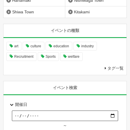
Hanamaki
Nishiwaga Town
Shiwa Town
Kitakami
イベントの種類
art
culture
education
industry
Recruitment
Sports
welfare
タグ一覧
イベント検索
開催日
～