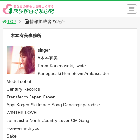
TOP
情報掲載者の紹介
木本有美事務所
singer
#木本有美
From Kanegasaki, Iwate
Kanegasaki Hometown Ambassador
Model debut
Century Records
Transfer to Japan Crown
Appi Kogen Ski Image Song Dancinginparadise
WINTER LOVE
Junmaishu North Country Lover CM Song
Forever with you
Sake