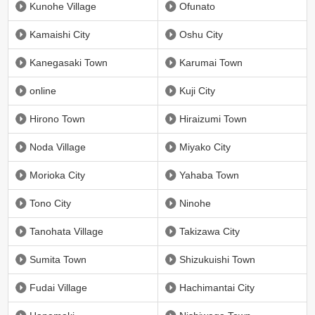
Kunohe Village
Ofunato
Kamaishi City
Oshu City
Kanegasaki Town
Karumai Town
online
Kuji City
Hirono Town
Hiraizumi Town
Noda Village
Miyako City
Morioka City
Yahaba Town
Tono City
Ninohe
Tanohata Village
Takizawa City
Sumita Town
Shizukuishi Town
Fudai Village
Hachimantai City