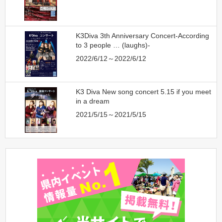
K3Diva 3th Anniversary Concert-According
to 3 people … (laughs)-
2022/6/12～2022/6/12
K3 Diva New song concert 5.15 if you meet
in a dream
2021/5/15～2021/5/15