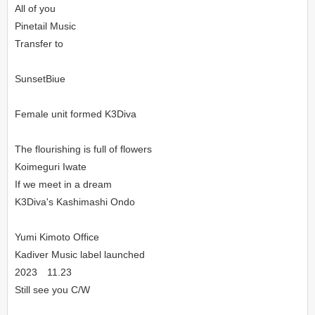
All of you
Pinetail Music
Transfer to
SunsetBiue
Female unit formed K3Diva
The flourishing is full of flowers
Koimeguri Iwate
If we meet in a dream
K3Diva's Kashimashi Ondo
Yumi Kimoto Office
Kadiver Music label launched
2023 11.23
Still see you C/W