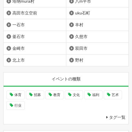
塔纳mura村
八m平市
高田市立空前
uku石町
一石市
丰村
釜石市
久慈市
金崎市
双田市
北上市
野村
イベントの種類
体育
招募
教育
文化
福利
艺术
行业
タグ一覧