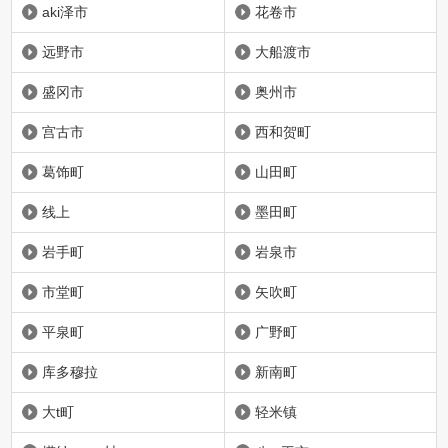
aki泽市
花卷市
远野市
大船渡市
盛冈市
奥州市
宫古市
西和贺町
葛饰町
山田町
线上
墨田町
岩手町
岩泉市
市堂町
矢吹町
平泉町
广野町
库多穆拉
新南町
大t町
轻米镇