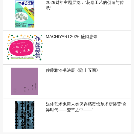
2026财年主题展览：“花卷工艺的创造与传
承”
MACHIYART2026 盛冈惠奈
佐藤雅治书法展《隐士五图》
媒体艺术鬼屋人类保存档案馆梦求所装置“奇
异时代——变革之中——”