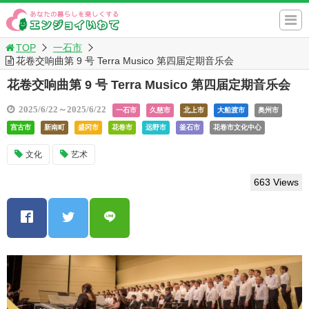
TOP
一石市
花卷交响曲第 9 号 Terra Musico 第四届定期音乐会
花卷交响曲第 9 号 Terra Musico 第四届定期音乐会
2025/6/22～2025/6/22
一石市
久慈市
北上市
大船渡市
奥州市
宫古市
新南町
盛冈市
花卷市
远野市
釜石市
花卷市文化中心
文化
艺术
663 Views