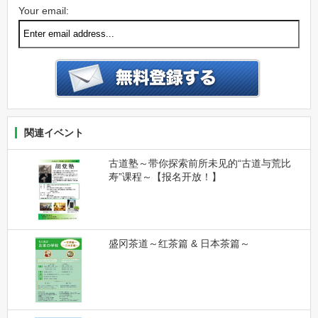
Your email:
関連イベント
古道塾～带你探索前所未见的“古道与荒比
寿”课程～【报名开放！】
盛冈茶道～红茶篇 & 日本茶篇～