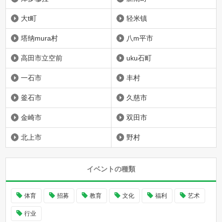
大t町
轻米镇
塔纳mura村
八m平市
高田市立空前
uku石町
一石市
丰村
釜石市
久慈市
金崎市
双田市
北上市
野村
イベントの種類
体育
招募
教育
文化
福利
艺术
行业