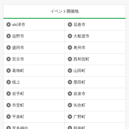
イベント開催地
aki泽市
花卷市
远野市
大船渡市
盛冈市
奥州市
宫古市
西和贺町
葛饰町
山田町
线上
墨田町
岩手町
岩泉市
市堂町
矢吹町
平泉町
广野町
库多穆拉
新南町