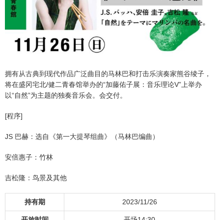
拥有从古典到现代作品广泛曲目的马林巴和打击乐演奏家熊谷绫子，
将在盛冈宅北/健二青春馆举办的“加藤佑子展：音乐理论V”上举办
以“自然”为主题的独奏音乐会。会交付。
[程序]
JS 巴赫：选自《第一大提琴组曲》（马林巴编曲）
安倍惠子：竹林
吉松隆：鸟景及其他
持有期
2023/11/26
开放时间
开场14:30