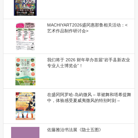
MACHIYART2026盛冈惠那鲁相关活动：<
艺术作品制作研讨会>
我们将于 2026 财年举办首届“岩手县新农业
专业人士博览会”！
在盛冈阿罗哈-岛屿微风 – 草裙舞和塔希提舞
中，体验感受夏威夷微风的特别时刻 –
佐藤雅治书法展《隐士五图》