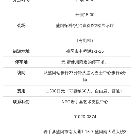
开演15:00
会场
盛冈拓朴/贤治青春馆2楼展示厅
（有电梯）
街道地址
盛冈市中桥通1-1-25
停车场
无 请使用附近的停车场。
访问
从盛冈站步行27分钟从盛冈巴士中心步行4分
钟
费用
1,500日元（可容纳60人、自由席、普通）
联系我们
NPO岩手县艺术支援中心
〒020-0874
岩手县盛冈市南大通1-15-7 盛冈南大通大楼3