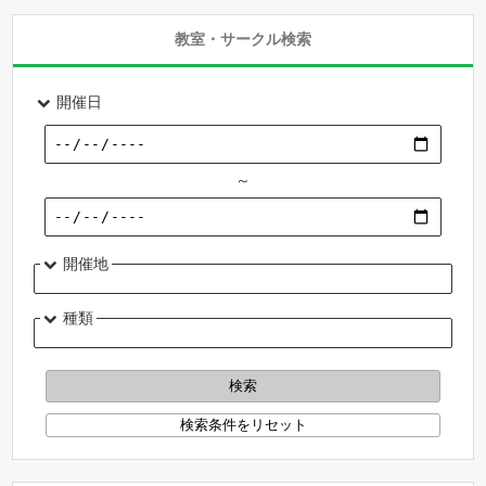
教室・サークル検索
開催日
～
開催地
種類