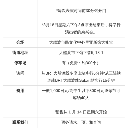
*每次表演时间前30分钟开门
*3月18日星期六下午3点演出结束后，将举行
演出者的余兴会。
会场
大船渡市民文化中心里亚斯馆大礼堂
街道地址
大船渡市下馆下森町18-1
停车场
有（免费：约300个）
访问
从BRT大船渡线多摩山站步行6分钟/从三陆铁
道或BRT大船渡线Sakari站步行15分钟
费用
一般1,000日元/高中生以下500日元※每节可
容纳40人
预售从 1 月 14 日星期六开始
联系我们
票务请求、预订和查询