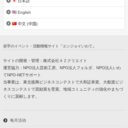
日本語
English
中文 (中国)
岩手のイベント・活動情報サイト「エンジョイいわて」
サイトの開発・管理：株式会社ＡＺクリエイト
運営協力：NPO法人芸術工房、NPO法人フォルダ、NPO法人いわ
てNPO-NETサポート
当事業は、東北復興ビジネスコンテストで大和証券賞、大船渡ビジ
ネスコンテストで奨励賞を受賞。地域コミュニティの強化やまちづ
くりに貢献します。
每月活动