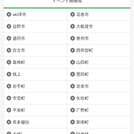
イベント開催地
aki泽市
花卷市
远野市
大船渡市
盛冈市
奥州市
宫古市
西和贺町
葛饰町
山田町
线上
墨田町
岩手町
岩泉市
市堂町
矢吹町
平泉町
广野町
库多穆拉
新南町
大t町
轻米镇