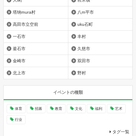
塔纳mura村
八m平市
高田市立空前
uku石町
一石市
丰村
釜石市
久慈市
金崎市
双田市
北上市
野村
イベントの種類
体育
招募
教育
文化
福利
艺术
行业
タグ一覧