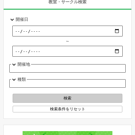
教室・サークル検索
開催日
～
開催地
種類