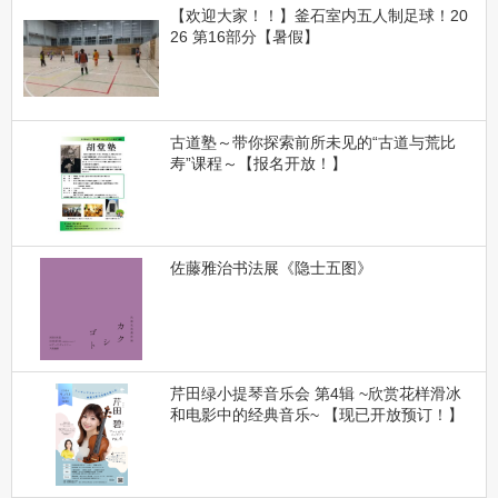
【欢迎大家！！】釜石室内五人制足球！20
26 第16部分【暑假】
古道塾～带你探索前所未见的“古道与荒比
寿”课程～【报名开放！】
佐藤雅治书法展《隐士五图》
芹田绿小提琴音乐会 第4辑 ~欣赏花样滑冰
和电影中的经典音乐~ 【现已开放预订！】