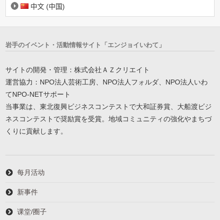
中文 (中国)
岩手のイベント・活動情報サイト「エンジョイいわて」
サイトの開発・管理：株式会社ＡＺクリエイト
運営協力：NPO法人芸術工房、NPO法人フォルダ、NPO法人いわ
てNPO-NETサポート
当事業は、東北復興ビジネスコンテストで大和証券賞、大船渡ビジ
ネスコンテストで奨励賞を受賞。地域コミュニティの強化やまちづ
くりに貢献します。
每月活动
新事件
课堂/圈子