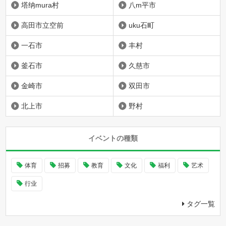
塔纳mura村
八m平市
高田市立空前
uku石町
一石市
丰村
釜石市
久慈市
金崎市
双田市
北上市
野村
イベントの種類
体育
招募
教育
文化
福利
艺术
行业
タグ一覧