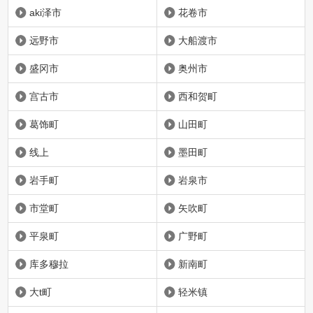
aki泽市
花卷市
远野市
大船渡市
盛冈市
奥州市
宫古市
西和贺町
葛饰町
山田町
线上
墨田町
岩手町
岩泉市
市堂町
矢吹町
平泉町
广野町
库多穆拉
新南町
大t町
轻米镇