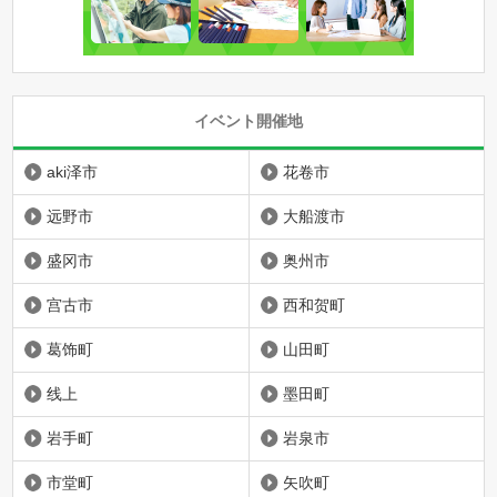
イベント開催地
aki泽市
花卷市
远野市
大船渡市
盛冈市
奥州市
宫古市
西和贺町
葛饰町
山田町
线上
墨田町
岩手町
岩泉市
市堂町
矢吹町