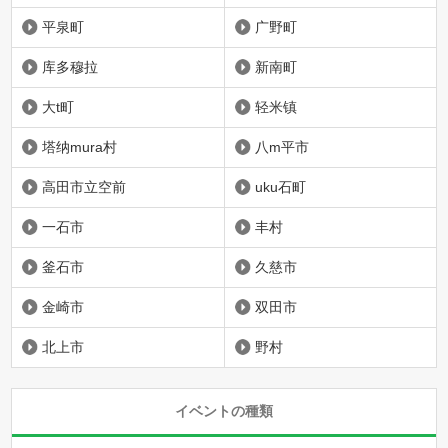
平泉町
广野町
库多穆拉
新南町
大t町
轻米镇
塔纳mura村
八m平市
高田市立空前
uku石町
一石市
丰村
釜石市
久慈市
金崎市
双田市
北上市
野村
イベントの種類