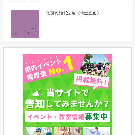
佐藤雅治书法展《隐士五图》