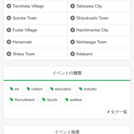
Tanohata Village
Takizawa City
Sumita Town
Shizukuishi Town
Fudai Village
Hachimantai City
Hanamaki
Nishiwaga Town
Shiwa Town
Kitakami
イベントの種類
art
culture
education
industry
Recruitment
Sports
welfare
タグ一覧
イベント検索