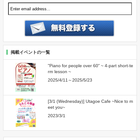
掲載イベントの一覧
"Piano for people over 60" ~ 4-part short-te
rm lesson ~
2025/4/11～2025/5/23
[3/1 (Wednesday)] Utagoe Cafe ~Nice to m
eet you~
2023/3/1