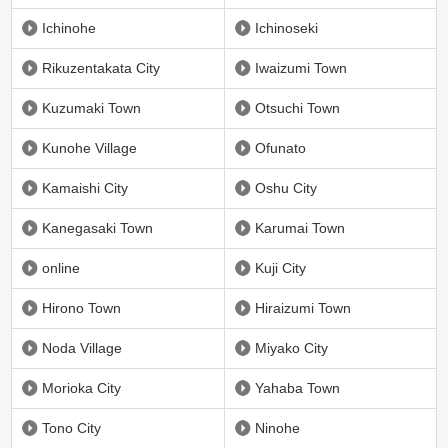
Ichinohe
Ichinoseki
Rikuzentakata City
Iwaizumi Town
Kuzumaki Town
Otsuchi Town
Kunohe Village
Ofunato
Kamaishi City
Oshu City
Kanegasaki Town
Karumai Town
online
Kuji City
Hirono Town
Hiraizumi Town
Noda Village
Miyako City
Morioka City
Yahaba Town
Tono City
Ninohe