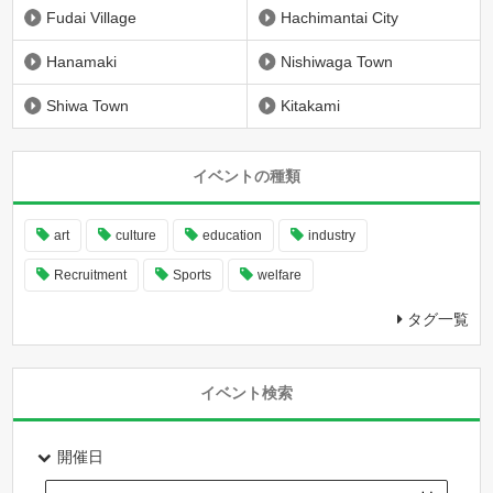
Fudai Village
Hachimantai City
Hanamaki
Nishiwaga Town
Shiwa Town
Kitakami
イベントの種類
art
culture
education
industry
Recruitment
Sports
welfare
タグ一覧
イベント検索
開催日