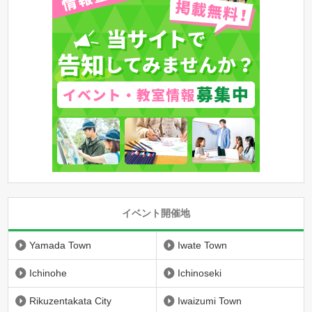
イベント開催地
Yamada Town
Iwate Town
Ichinohe
Ichinoseki
Rikuzentakata City
Iwaizumi Town