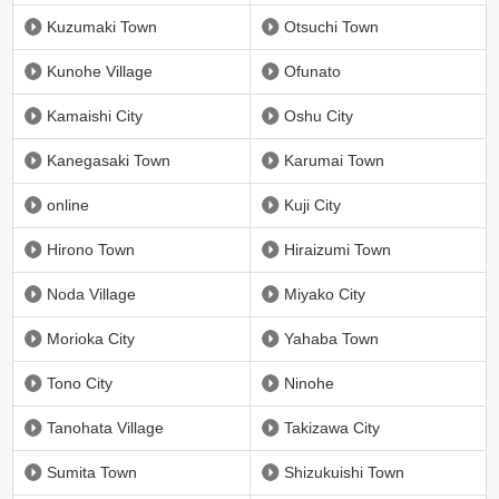
Kuzumaki Town
Otsuchi Town
Kunohe Village
Ofunato
Kamaishi City
Oshu City
Kanegasaki Town
Karumai Town
online
Kuji City
Hirono Town
Hiraizumi Town
Noda Village
Miyako City
Morioka City
Yahaba Town
Tono City
Ninohe
Tanohata Village
Takizawa City
Sumita Town
Shizukuishi Town