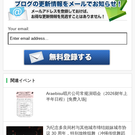
Your email:
関連イベント
Araebisu唱片公司常规演唱会（2026财年上
半年日程）[免费入场]
为纪念多良间村与其他城市缔结姐妹城市协
议 30 周年，特别放映组舞（冲绳传统舞蹈