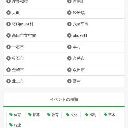
库多穆拉
新南町
大t町
轻米镇
塔纳mura村
八m平市
高田市立空前
uku石町
一石市
丰村
釜石市
久慈市
金崎市
双田市
北上市
野村
イベントの種類
体育
招募
教育
文化
福利
艺术
行业