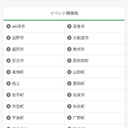
イベント開催地
aki泽市
花卷市
远野市
大船渡市
盛冈市
奥州市
宫古市
西和贺町
葛饰町
山田町
线上
墨田町
岩手町
岩泉市
市堂町
矢吹町
平泉町
广野町