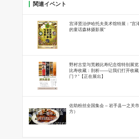
関連イベント
宫泽贤治伊哈托夫美术馆特展：“宫
的童话森林摄影展”
野村古堂与荒赖比寿纪念馆特别展览
比寿收藏：剖析——让我们打开收藏
门？”【正在展出】
佐助粉丝全国集会 – 岩手县一之关
方）