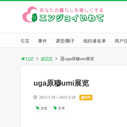
引言
事件
课堂/圈子
组织者名单
用户
TOP
盛冈市
uga原穆umi展览
uga原穆umi展览
2021/1/28～2021/2/28
盛冈市
文化
艺术