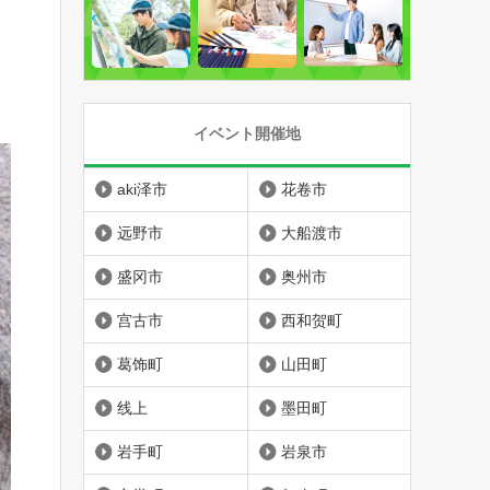
イベント開催地
aki泽市
花卷市
远野市
大船渡市
盛冈市
奥州市
宫古市
西和贺町
葛饰町
山田町
线上
墨田町
岩手町
岩泉市