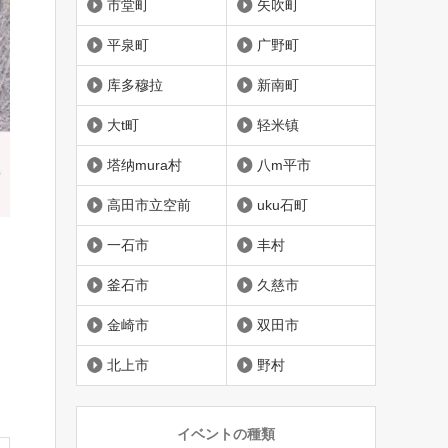
市堂町
矢吹町
平泉町
广野町
库多穆拉
新南町
大t町
轻米镇
塔纳mura村
八m平市
高田市立空前
uku石町
一石市
丰村
釜石市
久慈市
金崎市
双田市
北上市
野村
イベントの種類