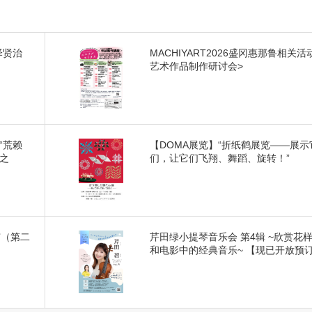
泽贤治
MACHIYART2026盛冈惠那鲁相关活
艺术作品制作研讨会>
“荒赖
【DOMA展览】“折纸鹤展览——展示
之
们，让它们飞翔、舞蹈、旋转！”
市（第二
芹田绿小提琴音乐会 第4辑 ~欣赏花
和电影中的经典音乐~ 【现已开放预