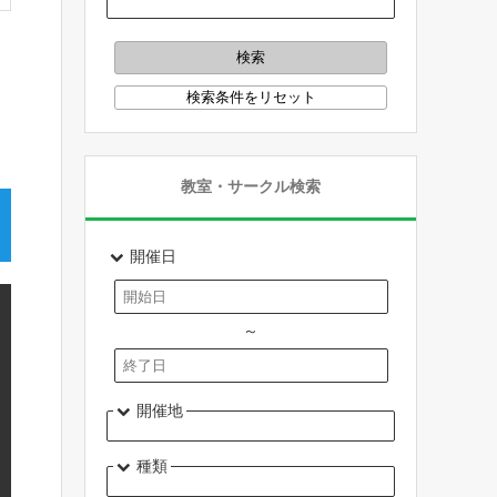
教室・サークル検索
開催日
～
開催地
種類