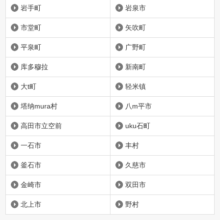
岩手町
岩泉市
市堂町
矢吹町
平泉町
广野町
库多穆拉
新南町
大t町
轻米镇
塔纳mura村
八m平市
高田市立空前
uku石町
一石市
丰村
釜石市
久慈市
金崎市
双田市
北上市
野村