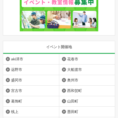
イベント開催地
aki泽市
花卷市
远野市
大船渡市
盛冈市
奥州市
宫古市
西和贺町
葛饰町
山田町
线上
墨田町