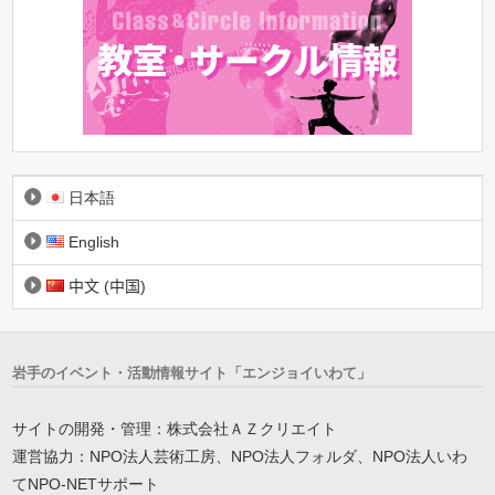
日本語
English
中文 (中国)
岩手のイベント・活動情報サイト「エンジョイいわて」
サイトの開発・管理：株式会社ＡＺクリエイト
運営協力：NPO法人芸術工房、NPO法人フォルダ、NPO法人いわ
てNPO-NETサポート