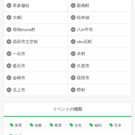
库多穆拉
新南町
大t町
轻米镇
塔纳mura村
八m平市
高田市立空前
uku石町
一石市
丰村
釜石市
久慈市
金崎市
双田市
北上市
野村
イベントの種類
体育
招募
教育
文化
福利
艺术