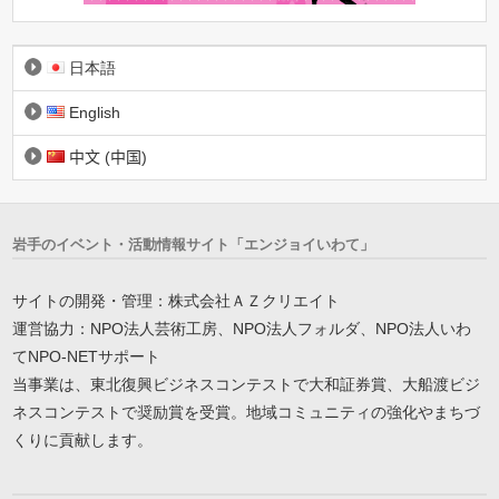
日本語
English
中文 (中国)
岩手のイベント・活動情報サイト「エンジョイいわて」
サイトの開発・管理：株式会社ＡＺクリエイト
運営協力：NPO法人芸術工房、NPO法人フォルダ、NPO法人いわ
てNPO-NETサポート
当事業は、東北復興ビジネスコンテストで大和証券賞、大船渡ビジ
ネスコンテストで奨励賞を受賞。地域コミュニティの強化やまちづ
くりに貢献します。