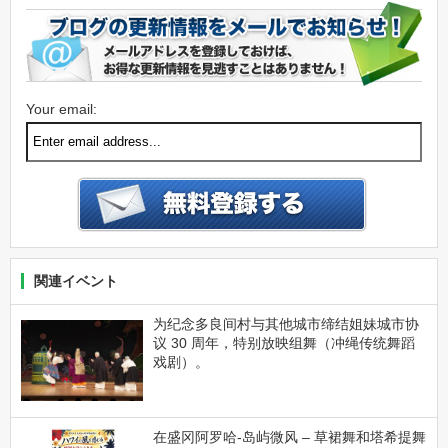
Your email:
関連イベント
为纪念多良间村与其他城市缔结姐妹城市协
议 30 周年，特别放映组舞（冲绳传统舞蹈
戏剧）。
在盛冈阿罗哈-岛屿微风 – 草裙舞和塔希提舞