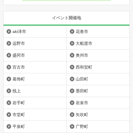
イベント開催地
aki泽市
花卷市
远野市
大船渡市
盛冈市
奥州市
宫古市
西和贺町
葛饰町
山田町
线上
墨田町
岩手町
岩泉市
市堂町
矢吹町
平泉町
广野町