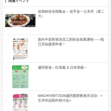
関連イベント
佐助粉丝全国集会 – 岩手县一之关市（第二
方）
面向中层和资深员工的职业发展课程——现
已开始接受申请！
盛冈茶道～红茶篇 & 日本茶篇～
MACHIYART2026盛冈惠那鲁相关活动：<
艺术作品制作研讨会>