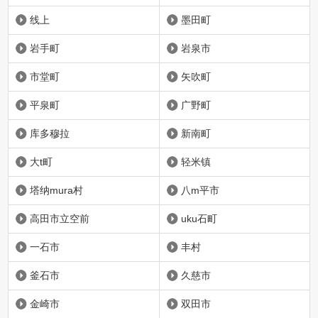
线上
墨田町
岩手町
岩泉市
市堂町
矢吹町
平泉町
广野町
库多穆拉
新南町
大t町
轻米镇
塔纳mura村
八m平市
高田市立空前
uku石町
一石市
丰村
釜石市
久慈市
金崎市
双田市