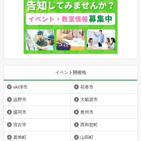
イベント開催地
aki泽市
花卷市
远野市
大船渡市
盛冈市
奥州市
宫古市
西和贺町
葛饰町
山田町