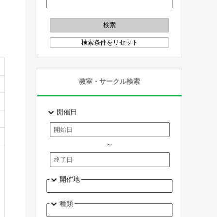
教室・サークル検索
開催日
～
開催地
種類