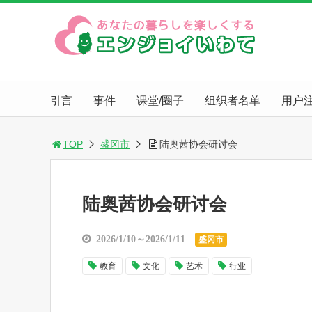
引言
事件
课堂/圈子
组织者名单
用户
TOP
盛冈市
陆奥茜协会研讨会
陆奥茜协会研讨会
2026/1/10～2026/1/11
盛冈市
教育
文化
艺术
行业