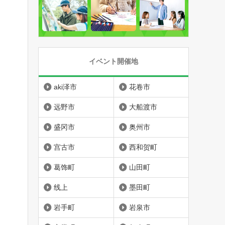
イベント開催地
aki泽市
花卷市
远野市
大船渡市
盛冈市
奥州市
宫古市
西和贺町
葛饰町
山田町
线上
墨田町
岩手町
岩泉市