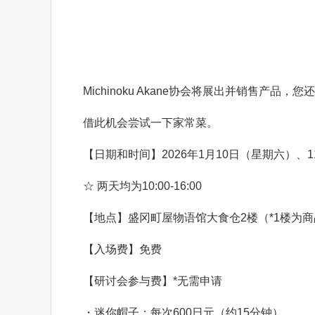
Michinoku Akane协会将展出并销售产
借此机会尝试一下家常菜。
【日期和时间】2026年1月10日（星期六）、
☆ 两天均为10:00-16:00
【地点】盛冈町屋物语馆大食仓2楼（*1楼为
【入场费】免费
【研讨会参与费】*无需申请
・迷你帽子：每次600日元（约15分钟）