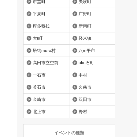
市堂町
矢吹町
平泉町
广野町
库多穆拉
新南町
大t町
轻米镇
塔纳mura村
八m平市
高田市立空前
uku石町
一石市
丰村
釜石市
久慈市
金崎市
双田市
北上市
野村
イベントの種類