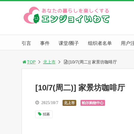
引言
事件
课堂/圈子
组织者名单
用户
TOP
北上市
[10/7(周二)] 家景坊咖啡厅
[10/7(周二)] 家景坊咖啡厅
2025/10/7
北上市
帕尔购物中心
招募