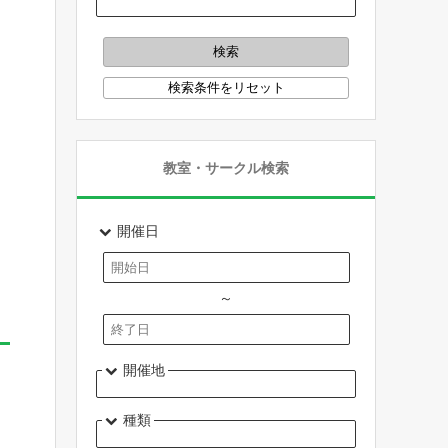
教室・サークル検索
開催日
～
開催地
種類