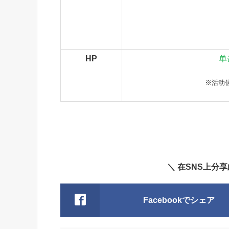
HP
单
※活动
＼ 在SNS上分
Facebookでシェア