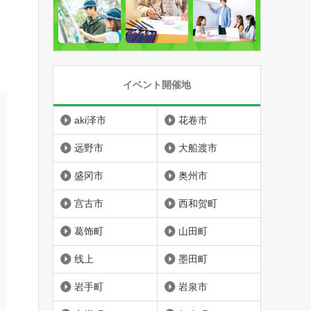
イベント開催地
aki泽市
花卷市
远野市
大船渡市
盛冈市
奥州市
宫古市
西和贺町
葛饰町
山田町
线上
墨田町
岩手町
岩泉市