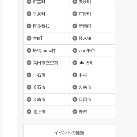
市堂町
矢吹町
平泉町
广野町
库多穆拉
新南町
大t町
轻米镇
塔纳mura村
八m平市
高田市立空前
uku石町
一石市
丰村
釜石市
久慈市
金崎市
双田市
北上市
野村
イベントの種類