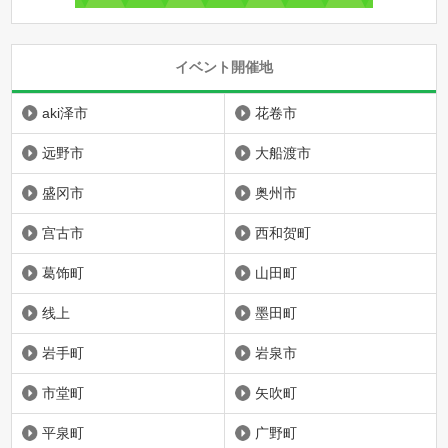
イベント開催地
aki泽市
花卷市
远野市
大船渡市
盛冈市
奥州市
宫古市
西和贺町
葛饰町
山田町
线上
墨田町
岩手町
岩泉市
市堂町
矢吹町
平泉町
广野町