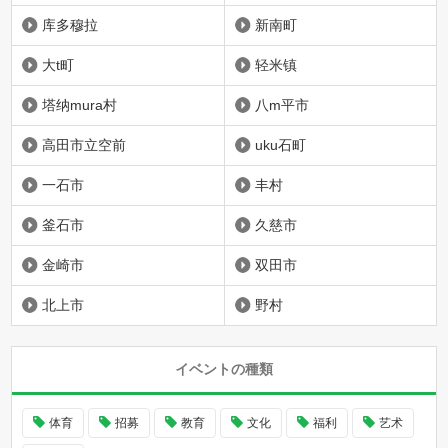
库多穆拉
新南町
大t町
轻米镇
塔纳mura村
八m平市
高田市立空前
uku石町
一石市
丰村
釜石市
久慈市
金崎市
双田市
北上市
野村
イベントの種類
体育
招募
教育
文化
福利
艺术