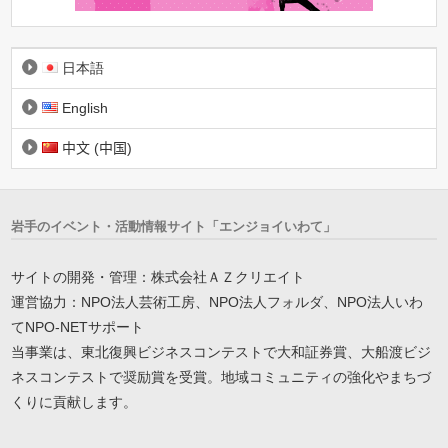
日本語
English
中文 (中国)
岩手のイベント・活動情報サイト「エンジョイいわて」
サイトの開発・管理：株式会社ＡＺクリエイト
運営協力：NPO法人芸術工房、NPO法人フォルダ、NPO法人いわ
てNPO-NETサポート
当事業は、東北復興ビジネスコンテストで大和証券賞、大船渡ビジ
ネスコンテストで奨励賞を受賞。地域コミュニティの強化やまちづ
くりに貢献します。