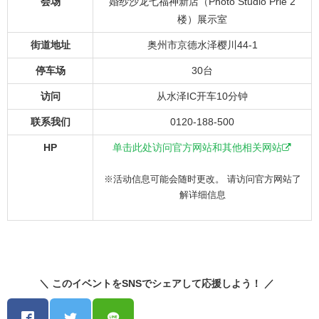
会场
婚纱沙龙七福神新店（Photo Studio Prie 2
楼）展示室
街道地址
奥州市京德水泽樱川44-1
停车场
30台
访问
从水泽IC开车10分钟
联系我们
0120-188-500
HP
单击此处访问官方网站和其他相关网站
※活动信息可能会随时更改。 请访问官方网站了
解详细信息
＼ このイベントをSNSでシェアして応援しよう！ ／