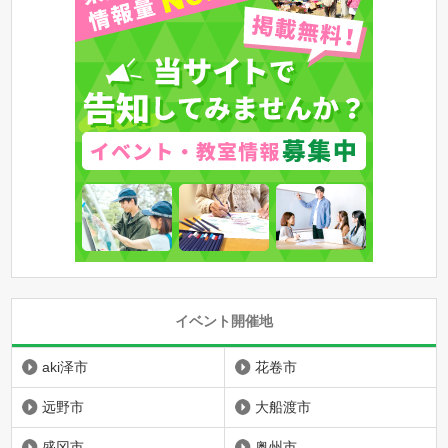
イベント開催地
aki泽市
花卷市
远野市
大船渡市
盛冈市
奥州市