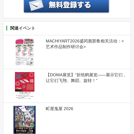
関連イベント
MACHIYART2026盛冈惠那鲁相关活动：<
艺术作品制作研讨会>
【DOMA展览】“折纸鹤展览——展示它们，
让它们飞翔、舞蹈、旋转！”
町屋鬼屋 2026