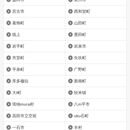
宫古市
西和贺町
葛饰町
山田町
线上
墨田町
岩手町
岩泉市
市堂町
矢吹町
平泉町
广野町
库多穆拉
新南町
大t町
轻米镇
塔纳mura村
八m平市
高田市立空前
uku石町
一石市
丰村