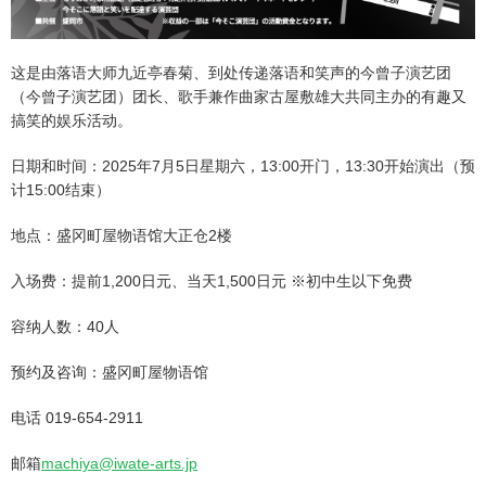
这是由落语大师九近亭春菊、到处传递落语和笑声的今曾子演艺团
（今曾子演艺团）团长、歌手兼作曲家古屋敷雄大共同主办的有趣又
搞笑的娱乐活动。
日期和时间：2025年7月5日星期六，13:00开门，13:30开始演出（预
计15:00结束）
地点：盛冈町屋物语馆大正仓2楼
入场费：提前1,200日元、当天1,500日元 ※初中生以下免费
容纳人数：40人
预约及咨询：盛冈町屋物语馆
电话 019-654-2911
邮箱
machiya@iwate-arts.jp