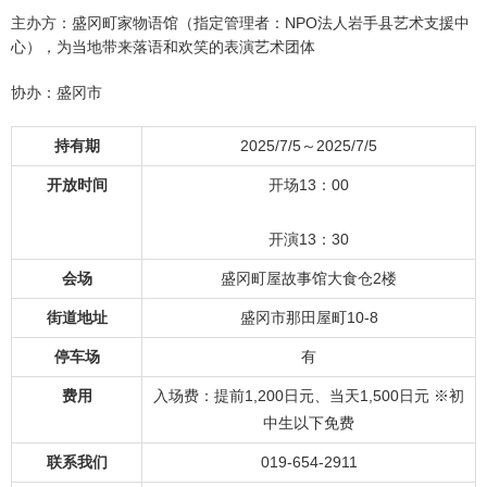
主办方：盛冈町家物语馆（指定管理者：NPO法人岩手县艺术支援中
心），为当地带来落语和欢笑的表演艺术团体
协办：盛冈市
持有期
2025/7/5～2025/7/5
开放时间
开场13：00
开演13：30
会场
盛冈町屋故事馆大食仓2楼
街道地址
盛冈市那田屋町10-8
停车场
有
费用
入场费：提前1,200日元、当天1,500日元 ※初
中生以下免费
联系我们
019-654-2911