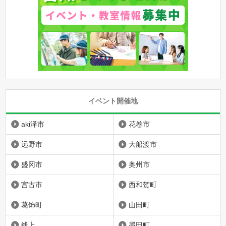
イベント開催地
aki泽市
花卷市
远野市
大船渡市
盛冈市
奥州市
宫古市
西和贺町
葛饰町
山田町
线上
墨田町