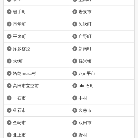
岩手町
岩泉市
市堂町
矢吹町
平泉町
广野町
库多穆拉
新南町
大t町
轻米镇
塔纳mura村
八m平市
高田市立空前
uku石町
一石市
丰村
釜石市
久慈市
金崎市
双田市
北上市
野村