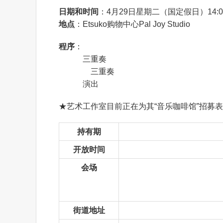
日期和时间
：4月29日星期二（国定假日）14:0
地点
：Etsuko购物中心Pal Joy Studio
程序
：
①长笛
三重奏
②双簧管
三重奏
③联合
演出
★艺术工作室目前正在为其“音乐咖啡馆”招募
持有期
开放时间
会场
街道地址