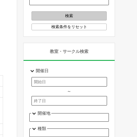
教室・サークル検索
開催日
～
開催地
種類