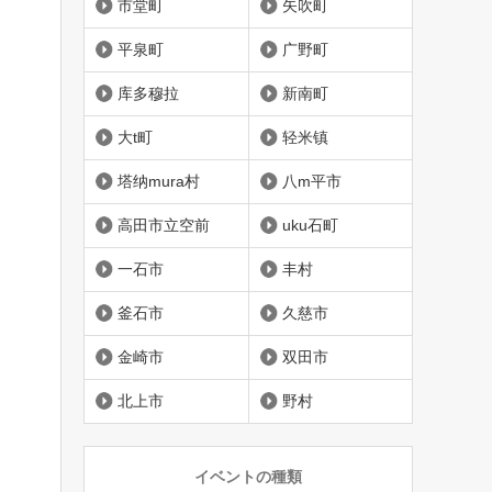
市堂町
矢吹町
平泉町
广野町
库多穆拉
新南町
大t町
轻米镇
塔纳mura村
八m平市
高田市立空前
uku石町
一石市
丰村
釜石市
久慈市
金崎市
双田市
北上市
野村
イベントの種類