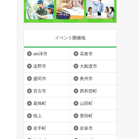
イベント開催地
aki泽市
花卷市
远野市
大船渡市
盛冈市
奥州市
宫古市
西和贺町
葛饰町
山田町
线上
墨田町
岩手町
岩泉市