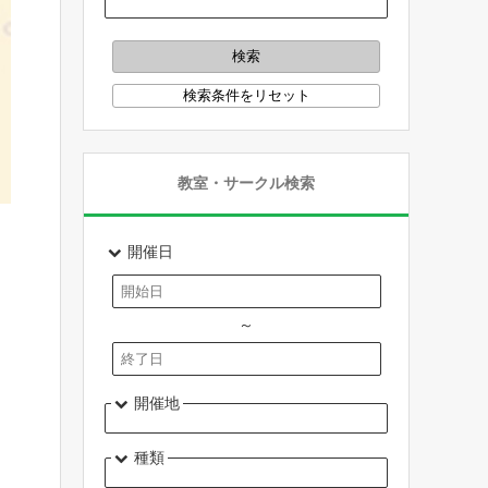
教室・サークル検索
開催日
～
開催地
種類