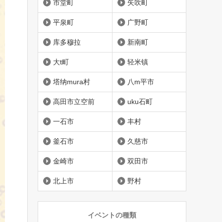
市堂町
矢吹町
平泉町
广野町
库多穆拉
新南町
大t町
轻米镇
塔纳mura村
八m平市
高田市立空前
uku石町
一石市
丰村
釜石市
久慈市
金崎市
双田市
北上市
野村
イベントの種類