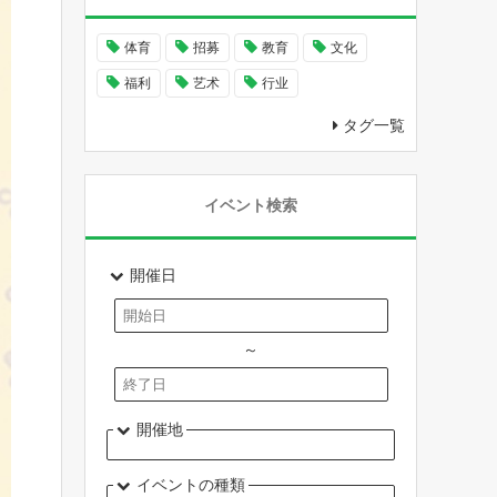
体育
招募
教育
文化
福利
艺术
行业
タグ一覧
イベント検索
開催日
～
開催地
イベントの種類