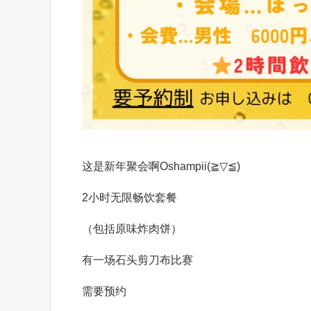
这是新年聚会啊Oshampii(⁠≧⁠▽⁠≦⁠)
2小时无限畅饮套餐
（包括原味炸肉饼）
有一场石头剪刀布比赛
需要预约