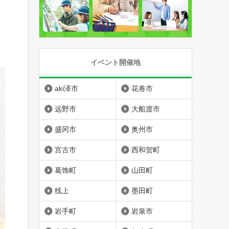
イベント開催地
aki泽市
花卷市
远野市
大船渡市
盛冈市
奥州市
宫古市
西和贺町
葛饰町
山田町
线上
墨田町
岩手町
岩泉市