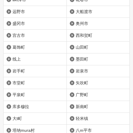
远野市
大船渡市
盛冈市
奥州市
宫古市
西和贺町
葛饰町
山田町
线上
墨田町
岩手町
岩泉市
市堂町
矢吹町
平泉町
广野町
库多穆拉
新南町
大t町
轻米镇
塔纳mura村
八m平市