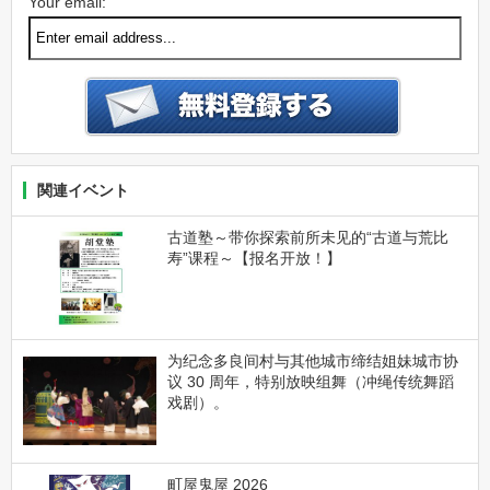
Your email:
関連イベント
古道塾～带你探索前所未见的“古道与荒比
寿”课程～【报名开放！】
为纪念多良间村与其他城市缔结姐妹城市协
议 30 周年，特别放映组舞（冲绳传统舞蹈
戏剧）。
町屋鬼屋 2026