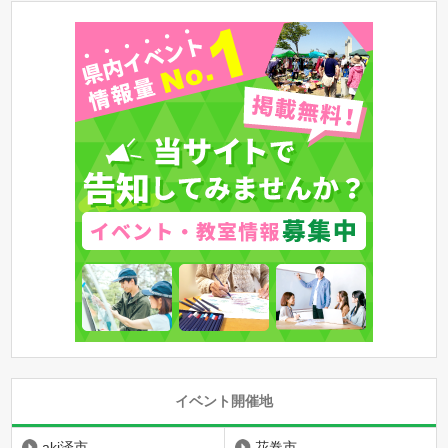
イベント開催地
aki泽市
花卷市