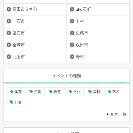
高田市立空前
uku石町
一石市
丰村
釜石市
久慈市
金崎市
双田市
北上市
野村
イベントの種類
体育
招募
教育
文化
福利
艺术
行业
タグ一覧