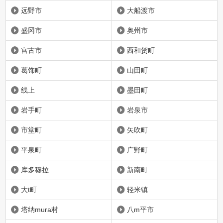
远野市
大船渡市
盛冈市
奥州市
宫古市
西和贺町
葛饰町
山田町
线上
墨田町
岩手町
岩泉市
市堂町
矢吹町
平泉町
广野町
库多穆拉
新南町
大t町
轻米镇
塔纳mura村
八m平市