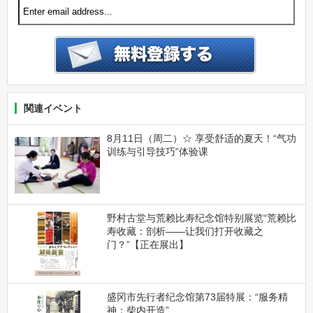
関連イベント
8月11日（周二）☆ 享受舒适的夏天！“气功
训练与引导技巧”体验课
野村古堂与荒赖比寿纪念馆特别展览“荒赖比
寿收藏：剖析——让我们打开收藏之
门？”【正在展出】
盛冈市先行者纪念馆第73届特展：“服务精
神：柴内开造”