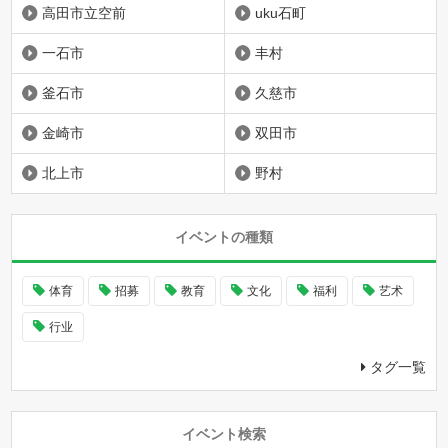
高田市立空前
uku石町
一石市
丰村
釜石市
久慈市
金崎市
双田市
北上市
野村
イベントの種類
体育
招募
教育
文化
福利
艺术
行业
タグ一覧
イベント検索