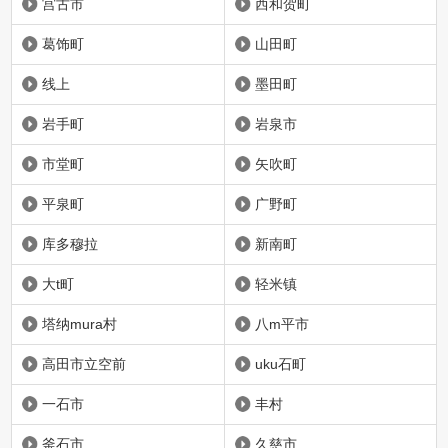
宫古市
西和贺町
葛饰町
山田町
线上
墨田町
岩手町
岩泉市
市堂町
矢吹町
平泉町
广野町
库多穆拉
新南町
大t町
轻米镇
塔纳mura村
八m平市
高田市立空前
uku石町
一石市
丰村
釜石市
久慈市