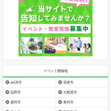
イベント開催地
aki泽市
花卷市
远野市
大船渡市
盛冈市
奥州市