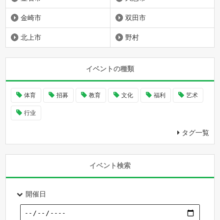
金崎市
双田市
北上市
野村
イベントの種類
体育
招募
教育
文化
福利
艺术
行业
タグ一覧
イベント検索
開催日