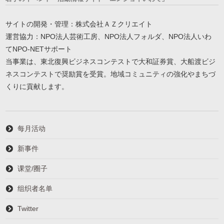
サイトの開発・管理：株式会社ＡＺクリエイト
運営協力：NPO法人芸術工房、NPO法人フォルダ、NPO法人いわ
てNPO-NETサポート
当事業は、東北復興ビジネスコンテストで大和証券賞、大船渡ビジ
ネスコンテストで奨励賞を受賞。地域コミュニティの強化やまちづ
くりに貢献します。
每月活动
新事件
课堂/圈子
组织者名单
Twitter