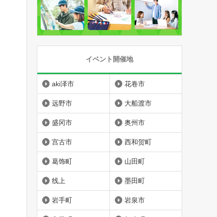
イベント開催地
aki泽市
花卷市
远野市
大船渡市
盛冈市
奥州市
宫古市
西和贺町
葛饰町
山田町
线上
墨田町
岩手町
岩泉市