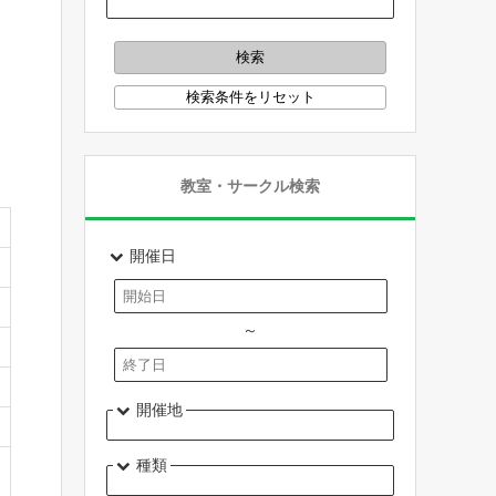
教室・サークル検索
開催日
～
開催地
種類