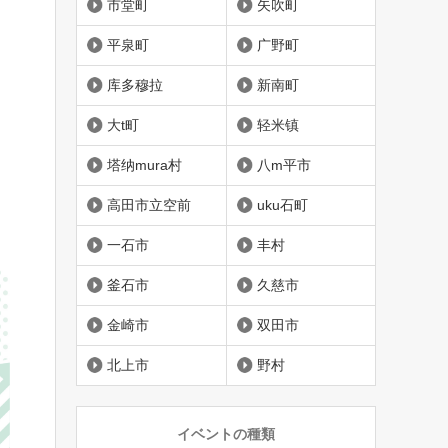
市堂町
矢吹町
平泉町
广野町
库多穆拉
新南町
大t町
轻米镇
塔纳mura村
八m平市
高田市立空前
uku石町
一石市
丰村
釜石市
久慈市
金崎市
双田市
北上市
野村
イベントの種類