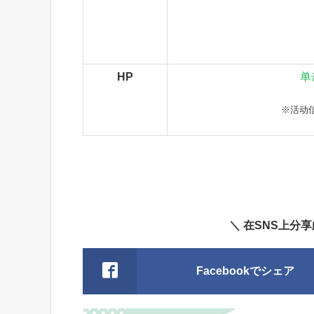
HP
单
※活动
＼ 在SNS上分
Facebookでシェア