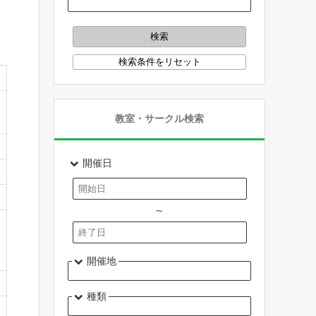
教室・サークル検索
開催日
～
開催地
種類