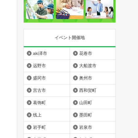
イベント開催地
aki泽市
花卷市
远野市
大船渡市
盛冈市
奥州市
宫古市
西和贺町
葛饰町
山田町
线上
墨田町
岩手町
岩泉市