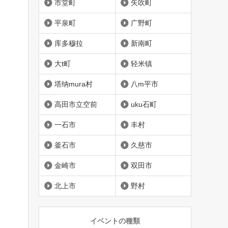
市堂町
矢吹町
平泉町
广野町
库多穆拉
新南町
大t町
轻米镇
塔纳mura村
八m平市
高田市立空前
uku石町
一石市
丰村
釜石市
久慈市
金崎市
双田市
北上市
野村
イベントの種類