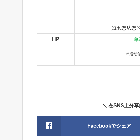
如果您从您
HP
单
※活动
＼ 在SNS上分
Facebookでシェア