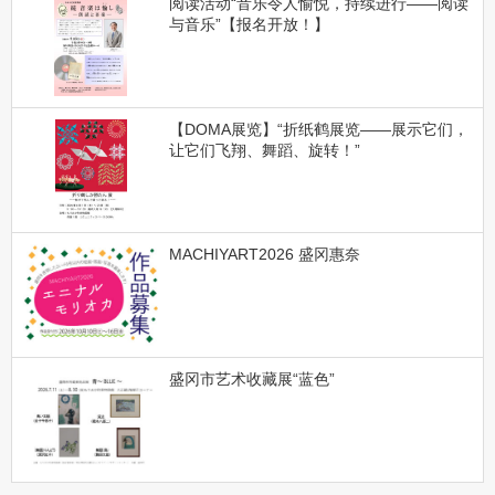
阅读活动“音乐令人愉悦，持续进行——阅读
与音乐”【报名开放！】
【DOMA展览】“折纸鹤展览——展示它们，
让它们飞翔、舞蹈、旋转！”
MACHIYART2026 盛冈惠奈
盛冈市艺术收藏展“蓝色”