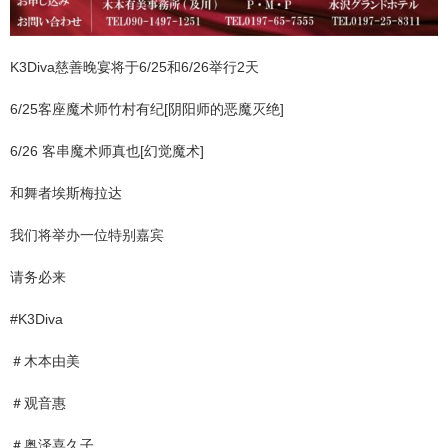
K3Diva慈善晚宴将于6/25和6/26举行2天
6/25客座魔术师竹村有纪[阴阳师的恶魔灭绝]
6/26 客串魔术师真也[幻觉魔术]
和舞者埃斯梅拉达
我们将举办一位特别嘉宾
请务必来
#K3Diva
＃木本由美
＃观音惠
＃奥泽喜久子