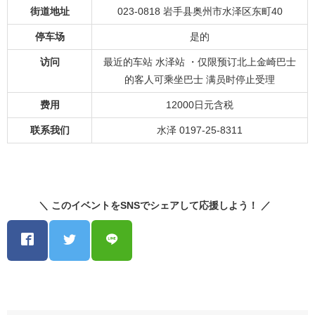
街道地址
023-0818 岩手县奥州市水泽区东町40
停车场
是的
访问
最近的车站 水泽站 ・仅限预订北上金崎巴士
的客人可乘坐巴士 满员时停止受理
费用
12000日元含税
联系我们
水泽 0197-25-8311
＼ このイベントをSNSでシェアして応援しよう！ ／