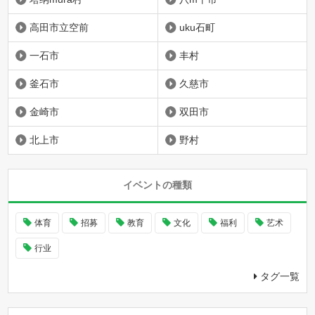
高田市立空前
uku石町
一石市
丰村
釜石市
久慈市
金崎市
双田市
北上市
野村
イベントの種類
体育
招募
教育
文化
福利
艺术
行业
タグ一覧