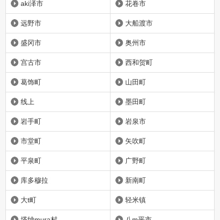
aki泽市
花卷市
远野市
大船渡市
盛冈市
奥州市
宫古市
西和贺町
葛饰町
山田町
线上
墨田町
岩手町
岩泉市
市堂町
矢吹町
平泉町
广野町
库多穆拉
新南町
大t町
轻米镇
塔纳mura村
八m平市