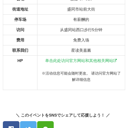
街道地址
盛冈市站前大街
停车场
有薪酬的
访问
从盛冈站西口步行5分钟
费用
免费入场
联系我们
星读美嘉酱
HP
单击此处访问官方网站和其他相关网站
※活动信息可能会随时更改。 请访问官方网站了
解详细信息
＼ このイベントをSNSでシェアして応援しよう！ ／