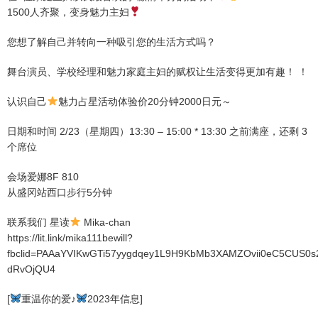
1500人齐聚，变身魅力主妇
您想了解自己并转向一种吸引您的生活方式吗？
舞台演员、学校经理和魅力家庭主妇的赋权让生活变得更加有趣！ ！
认识自己
魅力占星活动体验价20分钟2000日元～
日期和时间 2/23（星期四）13:30 – 15:00 * 13:30 之前满座，还剩 3
个席位
会场爱娜8F 810
从盛冈站西口步行5分钟
联系我们 星读
Mika-chan
https://lit.link/mika111bewill?
fbclid=PAAaYVIKwGTi57yygdqey1L9H9KbMb3XAMZOvii0eC5CUS0s
dRvOjQU4
[
重温你的爱♪
2023年信息]