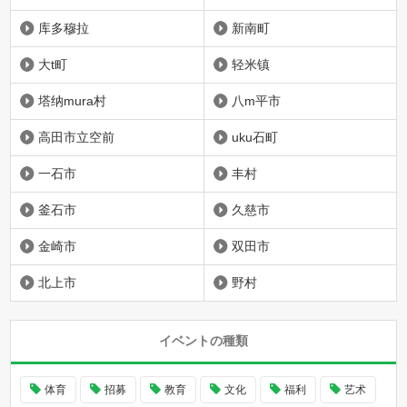
库多穆拉
新南町
大t町
轻米镇
塔纳mura村
八m平市
高田市立空前
uku石町
一石市
丰村
釜石市
久慈市
金崎市
双田市
北上市
野村
イベントの種類
体育
招募
教育
文化
福利
艺术