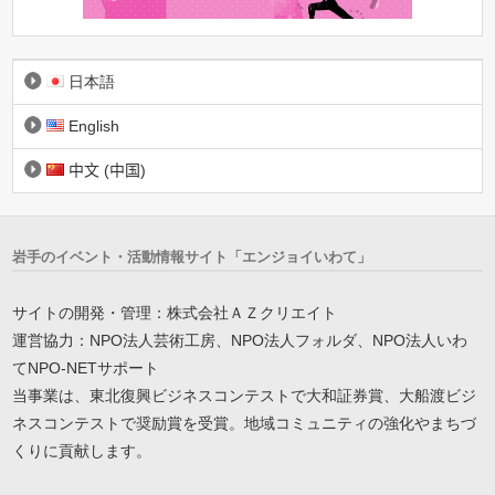
日本語
English
中文 (中国)
岩手のイベント・活動情報サイト「エンジョイいわて」
サイトの開発・管理：株式会社ＡＺクリエイト
運営協力：NPO法人芸術工房、NPO法人フォルダ、NPO法人いわ
てNPO-NETサポート
当事業は、東北復興ビジネスコンテストで大和証券賞、大船渡ビジ
ネスコンテストで奨励賞を受賞。地域コミュニティの強化やまちづ
くりに貢献します。