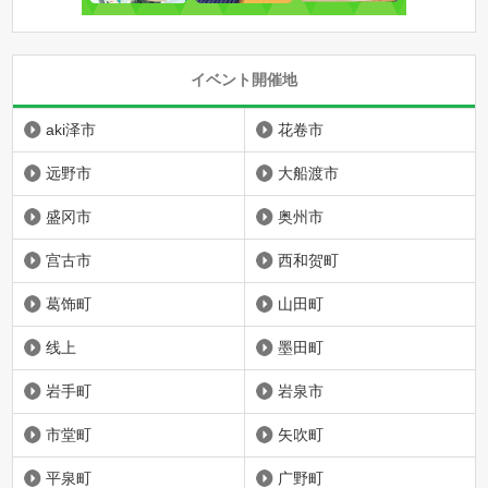
イベント開催地
aki泽市
花卷市
远野市
大船渡市
盛冈市
奥州市
宫古市
西和贺町
葛饰町
山田町
线上
墨田町
岩手町
岩泉市
市堂町
矢吹町
平泉町
广野町