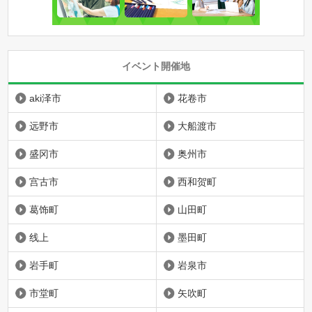
イベント開催地
aki泽市
花卷市
远野市
大船渡市
盛冈市
奥州市
宫古市
西和贺町
葛饰町
山田町
线上
墨田町
岩手町
岩泉市
市堂町
矢吹町