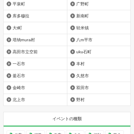
平泉町
广野町
库多穆拉
新南町
大t町
轻米镇
塔纳mura村
八m平市
高田市立空前
uku石町
一石市
丰村
釜石市
久慈市
金崎市
双田市
北上市
野村
イベントの種類