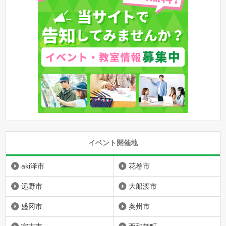
イベント開催地
aki泽市
花卷市
远野市
大船渡市
盛冈市
奥州市