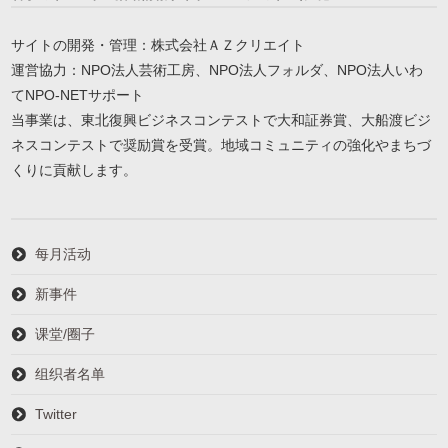
サイトの開発・管理：株式会社ＡＺクリエイト
運営協力：NPO法人芸術工房、NPO法人フォルダ、NPO法人いわ
てNPO-NETサポート
当事業は、東北復興ビジネスコンテストで大和証券賞、大船渡ビジ
ネスコンテストで奨励賞を受賞。地域コミュニティの強化やまちづ
くりに貢献します。
每月活动
新事件
课堂/圈子
组织者名单
Twitter