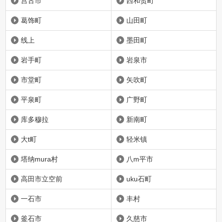
宫古市
西和贺町
葛饰町
山田町
线上
墨田町
岩手町
岩泉市
市堂町
矢吹町
平泉町
广野町
库多穆拉
新南町
大t町
轻米镇
塔纳mura村
八m平市
高田市立空前
uku石町
一石市
丰村
釜石市
久慈市