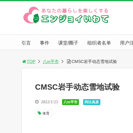
引言
事件
课堂/圈子
组织者名单
用户
TOP
八m平市
CMSC岩手动态雪地试验
CMSC岩手动态雪地试验
2022/1/23
八m平市
阿比高原
体育