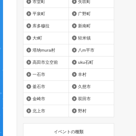
市堂町
矢吹町
平泉町
广野町
库多穆拉
新南町
大t町
轻米镇
塔纳mura村
八m平市
高田市立空前
uku石町
一石市
丰村
釜石市
久慈市
金崎市
双田市
北上市
野村
イベントの種類