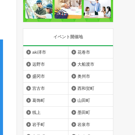
イベント開催地
aki泽市
花卷市
远野市
大船渡市
盛冈市
奥州市
宫古市
西和贺町
葛饰町
山田町
线上
墨田町
岩手町
岩泉市