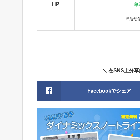
HP
单
※活动
＼ 在SNS上分
Facebookでシェア