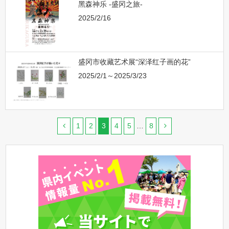
黑森神乐 -盛冈之旅-
2025/2/16
盛冈市收藏艺术展“深泽红子画的花”
2025/2/1～2025/3/23
1
2
3
4
5
…
8