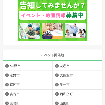
イベント開催地
aki泽市
花卷市
远野市
大船渡市
盛冈市
奥州市
宫古市
西和贺町
葛饰町
山田町