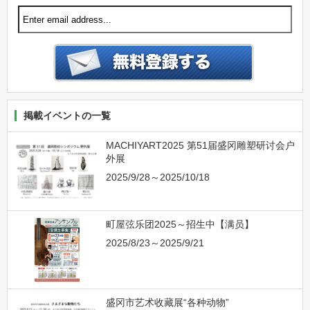
掲載イベントの一覧
MACHIYART2025 第51届盛冈雕塑研讨会户
外展
2025/9/28～2025/10/18
町屋弦乐团2025～招生中【满员】
2025/8/23～2025/9/21
盛冈市艺术收藏展“各种动物”