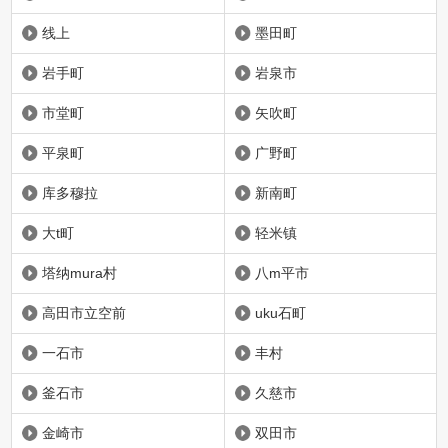
线上
墨田町
岩手町
岩泉市
市堂町
矢吹町
平泉町
广野町
库多穆拉
新南町
大t町
轻米镇
塔纳mura村
八m平市
高田市立空前
uku石町
一石市
丰村
釜石市
久慈市
金崎市
双田市