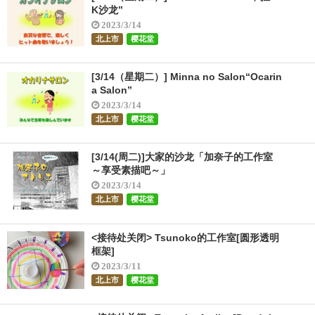
K沙龙”
2023/3/14
北上市
樱花堂
[3/14（星期二）] Minna no Salon“Ocarin
a Salon”
2023/3/14
北上市
樱花堂
[3/14(周二)]大家的沙龙「加奈子的工作室
～享受素描吧～」
2023/3/14
北上市
樱花堂
<接待处关闭> Tsunoko的工作室[圆形透明
框架]
2023/3/11
北上市
樱花堂