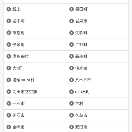
线上
墨田町
岩手町
岩泉市
市堂町
矢吹町
平泉町
广野町
库多穆拉
新南町
大t町
轻米镇
塔纳mura村
八m平市
高田市立空前
uku石町
一石市
丰村
釜石市
久慈市
金崎市
双田市