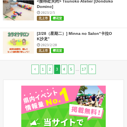
<接待处关闭> Tsunoko Atelier [Dondoko
Domino]
2023/2/5
北上市
樱花堂
[2/28（星期二）] Minna no Salon“卡拉O
K沙龙”
2023/2/28
北上市
樱花堂
1
2
3
4
5
…
17