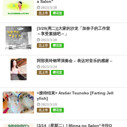
a Salon”
2023/3/28
北上市
樱花堂
[3/28(周二)]大家的沙龙「加奈子的工作室
～享受素描吧～」
2023/3/28
北上市
樱花堂
阿部美玲钢琴演奏会 – 表达对音乐的感谢 –
2023/3/24
北上市
樱花堂
<接待结束> Atelier Tsunoko [Farting Jell
yfish]
2023/3/19
北上市
樱花堂
[3/14（星期二）] Minna no Salon“卡拉O