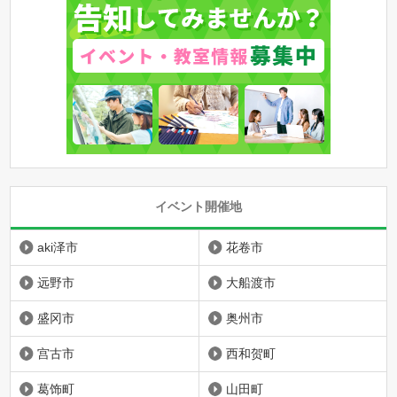
イベント開催地
aki泽市
花卷市
远野市
大船渡市
盛冈市
奥州市
宫古市
西和贺町
葛饰町
山田町