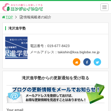
TOP
情報掲載者の紹介
滝沢進学塾
電話番号：019-677-8423
メールアドレス：takishin@kxa.biglobe.ne.jp
滝沢進学塾からの更新通知を受け取る
Your email: