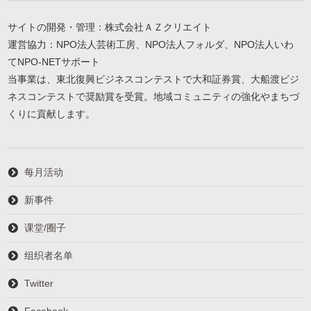
サイトの開発・管理：株式会社ＡＺクリエイト
運営協力：NPO法人芸術工房、NPO法人フォルダ、NPO法人いわ
てNPO-NETサポート
当事業は、東北復興ビジネスコンテストで大和証券賞、大船渡ビジ
ネスコンテストで奨励賞を受賞。地域コミュニティの強化やまちづ
くりに貢献します。
每月活动
新事件
课堂/圈子
组织者名单
Twitter
Facebook