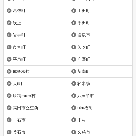
葛饰町
山田町
线上
墨田町
岩手町
岩泉市
市堂町
矢吹町
平泉町
广野町
库多穆拉
新南町
大t町
轻米镇
塔纳mura村
八m平市
高田市立空前
uku石町
一石市
丰村
釜石市
久慈市