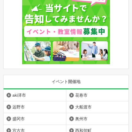
イベント開催地
aki泽市
花卷市
远野市
大船渡市
盛冈市
奥州市
宫古市
西和贺町