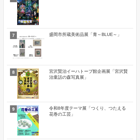
盛岡市所蔵美術品展「青～BLUE～」
宮沢賢治イーハトーブ館企画展「宮沢賢
治童話の森写真展」
令和8年度テーマ展「つくり、つたえる
花巻の工芸」