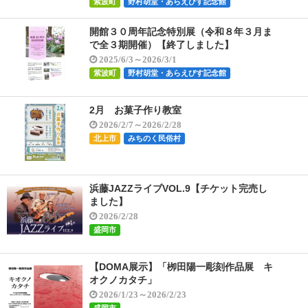
紫波町
野村胡堂・あらえびす記念館
開館３０周年記念特別展（令和８年３月ま
で全３期開催）【終了しました】
2025/6/3～2026/3/1
紫波町
野村胡堂・あらえびす記念館
2月 お菓子作り教室
2026/2/7～2026/2/28
北上市
みちのく民俗村
浜藤JAZZライブVOL.9【チケット完売し
ました】
2026/2/28
盛岡市
【DOMA展示】「栁田陽一彫刻作品展 キ
オクノカタチ」
2026/1/23～2026/2/23