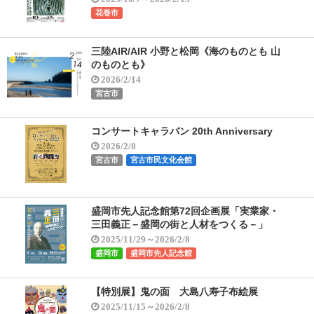
花巻市
三陸AIR/AIR 小野と松岡《海のものとも 山
のものとも》
2026/2/14
宮古市
コンサートキャラバン 20th Anniversary
2026/2/8
宮古市
宮古市民文化会館
盛岡市先人記念館第72回企画展「実業家・
三田義正－盛岡の街と人材をつくる－」
2025/11/29～2026/2/8
盛岡市
盛岡市先人記念館
【特別展】鬼の面 大島八寿子布絵展
2025/11/15～2026/2/8