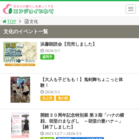
TOP
文化
文化のイベント一覧
浜藤朗読会【完売しました】
2026/3/7
盛岡市
【大人も子どもも！】鬼剣舞ちょこっと体
験！
2026/3/1
北上市
鬼の館
開館３０周年記念特別展 第３期「ハナの横
顔、胡堂のまなざし ～胡堂の妻ハナ～」
【終了しました】
2025/12/7～2026/3/1