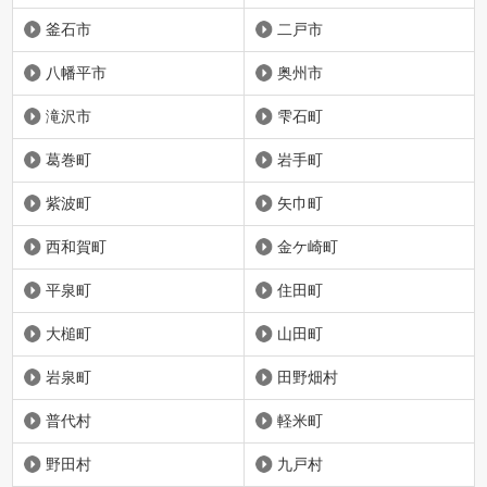
釜石市
二戸市
八幡平市
奥州市
滝沢市
雫石町
葛巻町
岩手町
紫波町
矢巾町
西和賀町
金ケ崎町
平泉町
住田町
大槌町
山田町
岩泉町
田野畑村
普代村
軽米町
野田村
九戸村