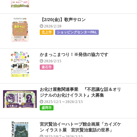
【2/20(金)】歌声サロン
2026/2/20
北上市
ショッピングセンターPAL
かまっこまつり！※発信の協力です
2026/2/15
釜石市
お化け屋敷関連事業 『不思議な話＆オリ
ジナルのお化けイラスト』大募集
2025/12/1～2026/2/15
盛岡市
宮沢賢治イーハトーブ館企画展「カイズケ
ン イラスト展 宮沢賢治童話の世界」
2025/10/7～2026/2/15