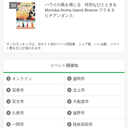
ハワイの風を感じる 特別なひとときを
Morioka Aroha-Island Breeze-フラ＆タ
ヒチアンダンス-
※このランキングは、当サイト内のページ回覧数、シェア数、いいね数、ツイー
ト数を元に計測されます。
イベント開催地
オンライン
盛岡市
花巻市
北上市
宮古市
大船渡市
久慈市
遠野市
一関市
陸前高田市