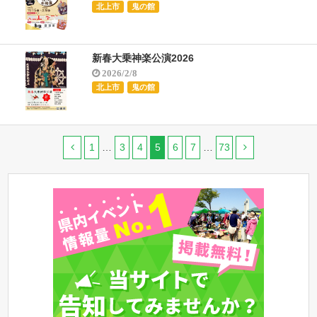
北上市
鬼の館
新春大乗神楽公演2026
2026/2/8
北上市
鬼の館
1
…
3
4
5
6
7
…
73