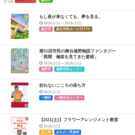
盛岡市
もし夜が来なくても、夢を見る。
2026/2/21～2026/2/22
釜石市
釜石市民ホールTETTO
第51回市民の舞台遠野物語ファンタジー
「異聞 極楽を見てきた婆様」
2026/2/21～2026/2/22
遠野市
遠野市民センター
折れないこころの保ち方
2026/2/21
一関市
一関文化センター
【2/21(土)】フラワーアレンジメント教室
2026/2/21
北上市
みちのく民俗村